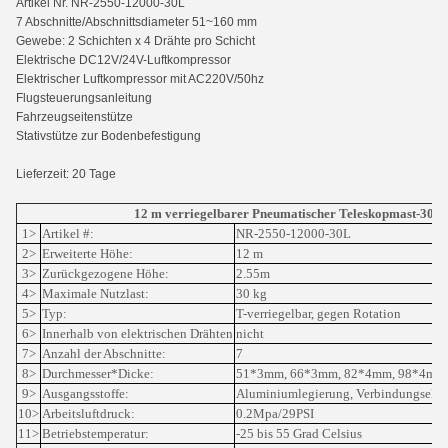
Artikel Nr. NR-2550-12000-30L
7 Abschnitte/Abschnittsdiameter 51~160 mm
Gewebe: 2 Schichten x 4 Drähte pro Schicht
Elektrische DC12V/24V-Luftkompressor
Elektrischer Luftkompressor mit AC220V/50hz
Flugsteuerungsanleitung
Fahrzeugseitenstütze
Stativstütze zur Bodenbefestigung
Lieferzeit: 20 Tage
12 m verriegelbarer Pneumatischer Teleskopmast-30 kg
1>
Artikel #:
NR-2550-12000-30L
2>
Erweiterte Höhe:
12 m
3>
Zurückgezogene Höhe:
2.55m
4>
Maximale Nutzlast:
30 kg
5>
Typ:
T-verriegelbar, gegen Rotation
6>
Innerhalb von elektrischen Drähten
nicht
7>
Anzahl der Abschnitte:
7
8>
Durchmesser*Dicke:
51*3mm, 66*3mm, 82*4mm, 98*4mm
9>
Ausgangsstoffe:
Aluminiumlegierung, Verbindungselem
10>
Arbeitsluftdruck:
0.2Mpa/29PSI
11>
Betriebstemperatur:
-25 bis 55 Grad Celsius