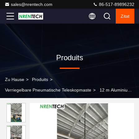
sales@nrentech.com
86-517-89896232
Zitat
Produits
Zu Hause
>
Produits
>
Verriegelbare Pneumatische Teleskopmaste
>
12 m Aluminium-
Teleskopmast 30 kg Nutzlasten 2,55 m geschlossene Höhe für
CCTV-Pneumatisches Heben