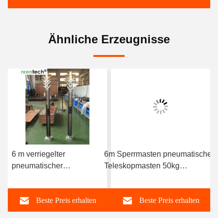
Ähnliche Erzeugnisse
6 m verriegelter
6m Sperrmasten pneumatische
pneumatischer
Teleskopmasten 50kg
Teleskopmast 30 kg
Nutzlasten
Nutzlasten - mobiler
Mobiltelekommunikationsmasten
Beste Preis erhalten
Beste Preis erhalten
Telekommunikationsmast
Teleskopmasten
- Teleskopturm -
Funkantennenmasten 6m