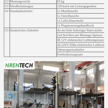
12>
Mastengewicht:
65 kg
13>
Windbelastungen:
120 km/h mit Leitungsgeräten
14>
Standardzubehör:
1x Oberflansche
1x Unterflansche
1x Luftschlauchrohr
1x Flugsteuerungshandbuch
15>
Zusätzliches Zubehör:
An der Erde befestigte Stativstufen
2x4 Seil-Kits mit Montage-Spitzen
DC12V elektrischer Luftkompressor (
AC220V/50Hz elektrischer Luftkompre
Fahrzeugseitenhalter
Fernbedienungssatz