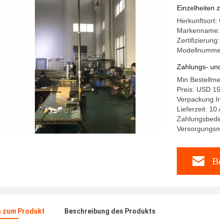
480LED
Einzelheiten 
Herkunftsort:
Markenname:
Zertifizierung
Modellnumme
Zahlungs- un
Min Bestellme
Preis: USD 15
Verpackung In
Lieferzeit: 10
Zahlungsbedi
Versorgungsma
Be
n zum Produkt
Beschreibung des Produkts