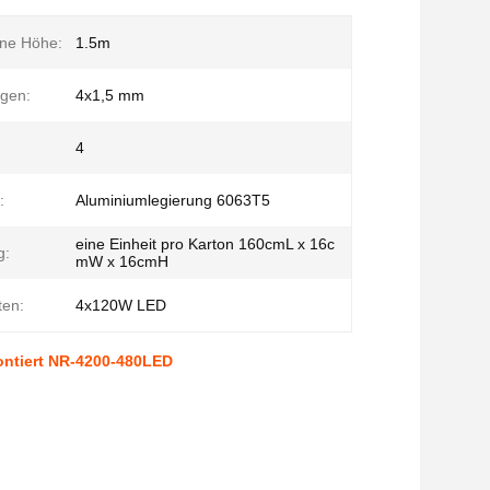
ene Höhe:
1.5m
ngen:
4x1,5 mm
4
:
Aluminiumlegierung 6063T5
eine Einheit pro Karton 160cmL x 16c
g:
mW x 16cmH
ten:
4x120W LED
ntiert NR-4200-480LED