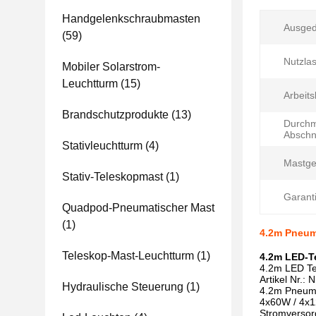
Handgelenkschraubmasten
Ausged
(59)
Nutzlas
Mobiler Solarstrom-
Leuchtturm
(15)
Arbeits
Brandschutzprodukte
(13)
Durchm
Abschni
Stativleuchtturm
(4)
Mastge
Stativ-Teleskopmast
(1)
Garanti
Quadpod-Pneumatischer Mast
(1)
4.2m Pneum
Teleskop-Mast-Leuchtturm
(1)
4.2m LED-T
4.2m LED Te
Artikel Nr.
Hydraulische Steuerung
(1)
4.2m Pneuma
4x60W / 4x
Stromverso