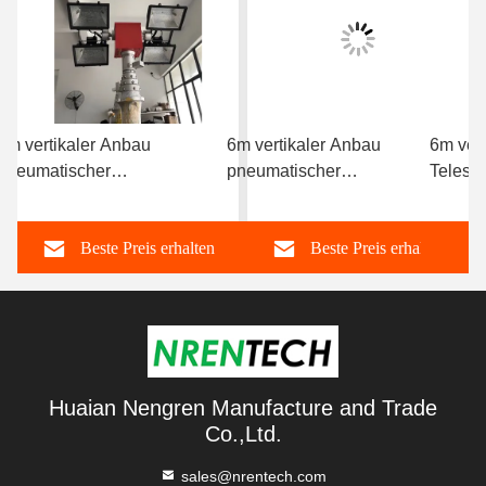
9m vertikaler Anbau
6m vertikaler Anbau
6m ver
turm
pneumatischer
pneumatischer
Telesk
Teleskopmastenbeleuchtungsturm
Teleskopmastenbeleuchtungstur
Haloge
4x1000W Halogenlampen
4x1000W Halogenlampen
und Dr
Beste Preis erhalten
Beste Preis erhalten
Huaian Nengren Manufacture and Trade
Co.,Ltd.
sales@nrentech.com