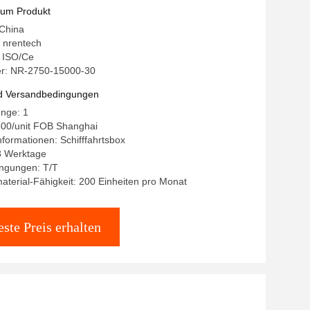
zum Produkt
 China
 nrentech
: ISO/Ce
r: NR-2750-15000-30
d Versandbedingungen
enge: 1
500/unit FOB Shanghai
formationen: Schifffahrtsbox
~8 Werktage
ngungen: T/T
terial-Fähigkeit: 200 Einheiten pro Monat
ste Preis erhalten