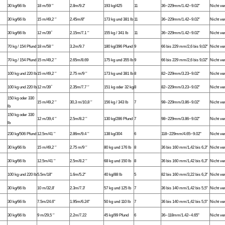
30 kg/66 lb
18 m/59 ′′
2.8m/9.2'
193 kg/425
11
36~229mm/1.42~9.02"
Nicht ve
30 kg/66 lb
15 m/49,2 ′′
2.45m/8"
173 kg und 381 lb
11
36~229mm/1.42~9.02"
Nicht ve
30 kg/66 lb
12 m/39 ̊
2.15m/7.1 ′′
155 kg / 341 lb
11
36~229mm/1.42~9.02"
Nicht ve
70 kg / 154 Pfund
18 m/58 ′′
3.2m/9.7
180 kg/396 Pfund
9
66 bis 229 mm/2,6 bis 9,02"
Nicht ve
70 kg / 154 Pfund
15 m/49,2 ′′
2.65m/8.69
175 kg und 355 lb
9
66 bis 229 mm/2,6 bis 9,02"
Nicht ve
100 kg und 220 lb
15 m/49,2 ′′
2.75 m/9 ′′
173 kg und 381 lb
8
82~229mm/3.23~9.02"
Nicht ve
100 kg und 220 lb
12 m/39 ̊
2.35m/7.7 ′′
151 kg oder 32 kg
8
82~229mm/3.23~9.02"
Nicht ve
150 kg oder 330
15 m/49,2 ′′
30,3 m/10,8 ′′
156 kg / 343 lb
7
98~229mm/3.86~9.02"
Nicht ve
lb
150 kg oder 330
12 m/39,4 ′′
2.5m/8.2 ′′
130 kg/286 Pfund
7
98~229mm/3.86~9.02"
Nicht ve
lb
230 kg/506 Pfund
12.5m/41 ′′
2.86m/9.4 ′′
138 kg/304
6
118~229mm/4.65~9.02"
Nicht ve
30 kg/66 lb
15 m/49,2 ′′
2.75 m/9 ′′
80 kg und 176 lb
8
36 bis 160 mm/1,42 bis 6,3"
Nicht ve
30 kg/66 lb
12.5m/41 ′′
2.5m/8.2 ′′
68 kg und 150 lb
8
36 bis 160 mm/1,42 bis 6,3"
Nicht ve
100 kg und 220 lb
5.5m/18"
1.6m/5.2"
40 kg/88 lb
5
82 bis 160 mm/3,22 bis 6,3"
Nicht ve
30 kg/66 lb
10 m/32,8'
2.3m/7.3'
57 kg und 125 lb
7
36 bis 140 mm/1,42 bis 5,5"
Nicht ve
30 kg/66 lb
7.5m/24.6"
1.95m/6.24"
50 kg und 110 lb
7
36 bis 140 mm/1,42 bis 5,5"
Nicht ve
30 kg/66 lb
9 m/29,5 ′′
2.2m/7.22
45 kg/99 Pfund
6
36~118mm/1.42~4.65"
Nicht ve