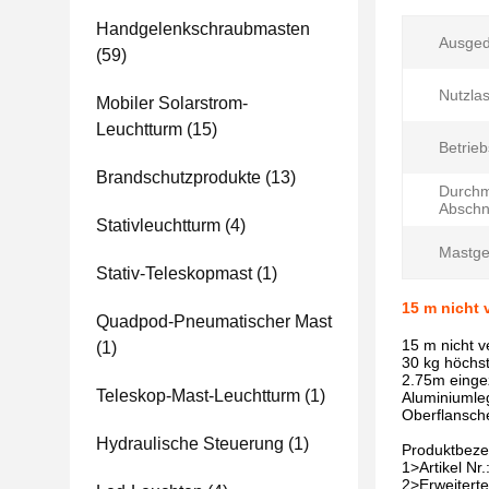
Handgelenkschraubmasten
Ausged
(59)
Nutzlas
Mobiler Solarstrom-
Leuchtturm
(15)
Betrie
Brandschutzprodukte
(13)
Durchm
Abschni
Stativleuchtturm
(4)
Mastge
Stativ-Teleskopmast
(1)
15 m nicht 
Quadpod-Pneumatischer Mast
15 m nicht 
(1)
30 kg höchst
2.75m einge
Teleskop-Mast-Leuchtturm
(1)
Aluminiumleg
Oberflansche
Hydraulische Steuerung
(1)
Produktbeze
1>Artikel N
2>Erweitert