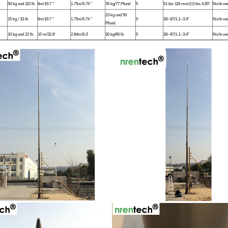
50 kg und 110 lb
6m/19.7 ′′
1.75m/5.74 ′′
35 kg/77 Pfund
5
51 bis 118 mm/2,0 bis 4,65"
Nicht ve
23 kg und 50
15 kg / 33 lb
6m/19.7 ′′
1.75m/5.74 ′′
5
28~87/1.1~3.4"
Nicht ve
Pfund
10 kg und 22 lb
10 m/32,8'
2.84m/9.3'
30 kg/66 lb
5
28~87/1.1~3.4"
Nicht ve