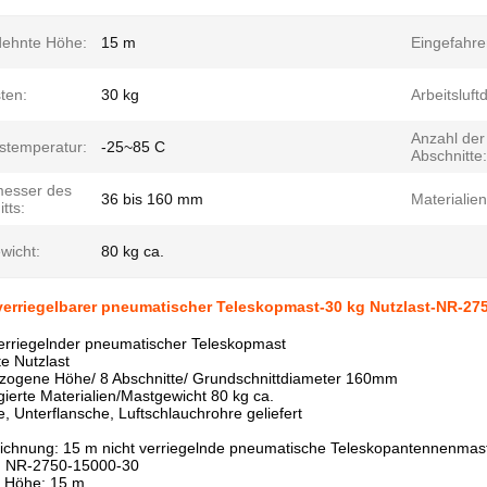
ehnte Höhe:
15 m
Eingefahr
ten:
30 kg
Arbeitsluft
Anzahl der
bstemperatur:
-25~85 C
Abschnitte:
esser des
36 bis 160 mm
Materialien
tts:
wicht:
80 kg ca.
verriegelbarer pneumatischer Teleskopmast-30 kg Nutzlast-NR-27
verriegelnder pneumatischer Teleskopmast
e Nutzlast
zogene Höhe/ 8 Abschnitte/ Grundschnittdiameter 160mm
ierte Materialien/Mastgewicht 80 kg ca.
, Unterflansche, Luftschlauchrohre geliefert
ichnung: 15 m nicht verriegelnde pneumatische Teleskopantennenmas
r.: NR-2750-15000-30
e Höhe: 15 m