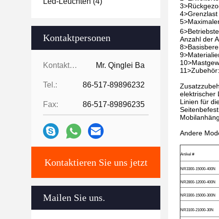
Led-Leuchten
(4)
3>Rückgezo
4>Grenzlast 
5>Maximaler 
6>Betriebste
Kontaktpersonen
Anzahl der A
8>Basisbere
9>Materiali
10>Mastgewi
Kontaktpersonen:
Mr. Qinglei Ba
11>Zubehör: 
Tel.:
86-517-89896232
Zusatzzubeh
elektrischer
Linien für d
Fax:
86-517-89896235
Seitenbefest
Mobilanhän
Andere Mode
Artikel #
Kontaktieren Sie uns jetzt
NR3300-15000-400N
NR2800-12000-400N
Mailen Sie uns.
NR3300-15000-300N
NR3100-21000-30N