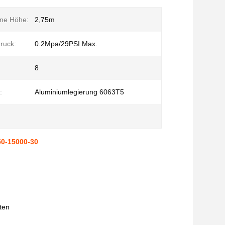
ene Höhe:
2,75m
druck:
0.2Mpa/29PSI Max.
8
:
Aluminiumlegierung 6063T5
50-15000-30
ten