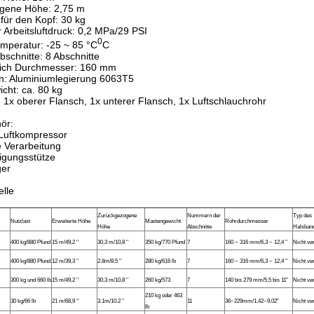
gene Höhe: 2,75 m
für den Kopf: 30 kg
Arbeitsluftdruck: 0,2 MPa/29 PSI
0
mperatur: -25 ~ 85 °C
C
bschnitte: 8 Abschnitte
ich Durchmesser: 160 mm
en: Aluminiumlegierung 6063T5
cht: ca. 80 kg
1x oberer Flansch, 1x unterer Flansch, 1x Luftschlauchrohr
ör:
 Luftkompressor
ie Verarbeitung
igungsstütze
ger
lle
Zurückgezogene
Nummern der
Typ des
Nutzlast
Erweiterte Höhe
Mastengewicht
Rohrdurchmesser
Höhe
Abschnitte
Halsban
400 kg/880 Pfund
15 m/49,2 ′′
30,3 m/10,8 ′′
350 kg/770 Pfund
7
160 ~ 316 mm/6,3 ~ 12,4 ′′
Nicht ve
400 kg/880 Pfund
12 m/39,3 ′′
2.8m/8.5 ′′
280 kg/616 lb
7
160 ~ 316 mm/6,3 ~ 12,4 ′′
Nicht ve
300 kg und 660 lb
15 m/49,2 ′′
30,3 m/10,8 ′′
260 kg/573
7
140 bis 279 mm/5,5 bis 11"
Nicht ve
210 kg oder 463
30 kg/66 lb
21 m/68,9 ′′
3.1m/10.2 ′′
11
36~229mm/1.42~9.02"
Nicht ve
lb