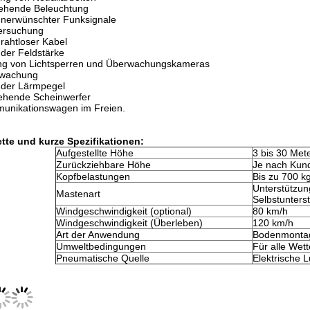
ehende Beleuchtung
unerwünschter Funksignale
ersuchung
rahtloser Kabel
der Feldstärke
ng von Lichtsperren und Überwachungskameras
rwachung
der Lärmpegel
ehende Scheinwerfer
unikationswagen im Freien.
tte und kurze Spezifikationen:
Aufgestellte Höhe
3 bis 30 Met
Zurückziehbare Höhe
Je nach Kun
Kopfbelastungen
Bis zu 700 k
Unterstützu
Mastenart
Selbstunters
Windgeschwindigkeit (optional)
80 km/h
Windgeschwindigkeit (Überleben)
120 km/h
Art der Anwendung
Bodenmonta
Umweltbedingungen
Für alle Wet
Pneumatische Quelle
Elektrische L