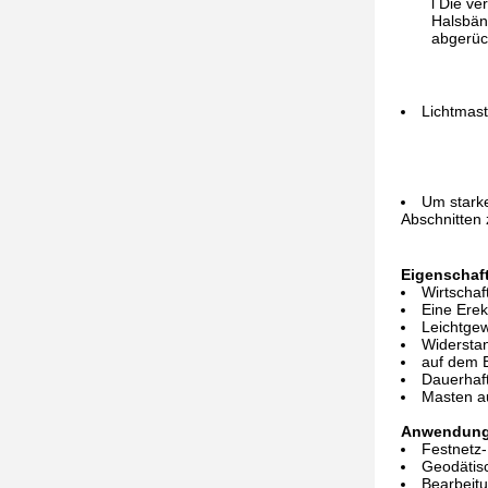
l Die ve
Halsbän
abgerüc
Lichtmast
Um starke
Abschnitten 
Eigenschaf
Wirtschaf
Eine Erek
Leichtgew
Widersta
auf dem 
Dauerhaf
Masten au
Anwendung
Festnetz
Geodätis
Bearbeitu