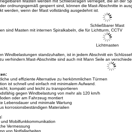
rriegelbaren Masten werden mit Schließkragen verriegelt, die an der S
der ordnungsgemäß gesperrt sind, können die Mast-Abschnitte in aus
kt werden, wenn der Mast vollständig ausgedehnt ist.
Schließbarer Mast
en sind Masten mit internen Spiralkabeln, die für Lichtturm, CCTV
Lichtmasten
n Windbelastungen standzuhalten, ist in jedem Abschnitt ein Schlüsse
zu verhindern.Mast-Abschnitte sind auch mit Mann Seile an verschied
ten:
tliche und effiziente Alternative zu herkömmlichen Türmen
tion ist schnell und einfach mit minimalem Aufwand.
icht, kompakt und leicht zu transportieren
ndsfähig gegen Windbelastung von mehr als 120 km/h
Boden oder am Fahrzeug montiert
te Lebensdauer und minimale Wartung
s korrosionsbeständigen Materialien
:
- und Mobilfunkkommunikation
che Vermessung
ng von Notfallarbeiten