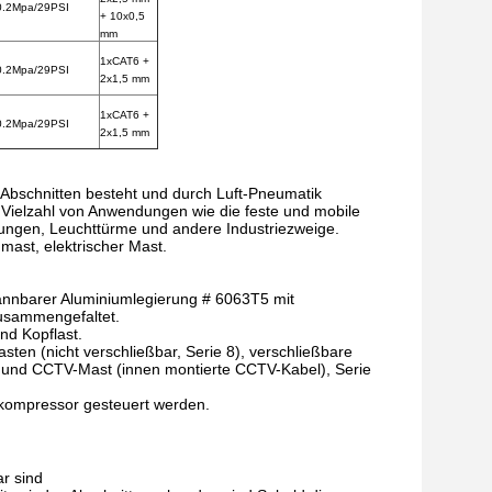
0.2Mpa/29PSI
+ 10x0,5
mm
1xCAT6 +
0.2Mpa/29PSI
2x1,5 mm
1xCAT6 +
0.2Mpa/29PSI
2x1,5 mm
Abschnitten besteht und durch Luft-Pneumatik
 Vielzahl von Anwendungen wie die feste und mobile
gen, Leuchttürme und andere Industriezweige.
mast, elektrischer Mast.
nnbarer Aluminiumlegierung # 6063T5 mit
usammengefaltet.
nd Kopflast.
ten (nicht verschließbar, Serie 8), verschließbare
7) und CCTV-Mast (innen montierte CCTV-Kabel), Serie
ftkompressor gesteuert werden.
ar sind