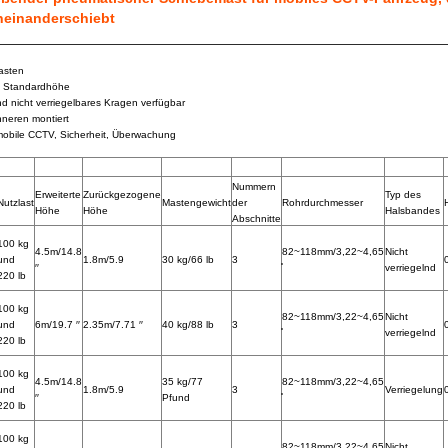
neinanderschiebt
asten
s Standardhöhe
nd nicht verriegelbares Kragen verfügbar
neren montiert
obile CCTV, Sicherheit, Überwachung
Nummern
Erweiterte
Zurückgezogene
Typ des
Nutzlast
Mastengewicht
der
Rohrdurchmesser
Höhe
Höhe
Halsbandes
Abschnitte
100 kg
4.5m/14.8
82~118mm/3,22~4,65
Nicht
und
1.8m/5.9
30 kg/66 lb
3
′′
verriegelnd
220 lb
100 kg
82~118mm/3,22~4,65
Nicht
und
6m/19.7 ′′
2.35m/7.71 ′′
40 kg/88 lb
3
verriegelnd
220 lb
100 kg
4.5m/14.8
35 kg/77
82~118mm/3,22~4,65
und
1.8m/5.9
3
Verriegelung
′′
Pfund
220 lb
100 kg
82~118mm/3,22~4,65
Nicht