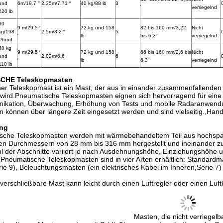
und
6m/19.7 ′′
2.35m/7.71 ′′
40 kg/88 lb
3
verriegelnd
220 lb
90
9 m/29,5 ′
72 kg und 158
82 bis 160 mm/3,22
Nicht
kg/198
2.5m/8.2 ′′
5
′
lb
bis 6,3"
verriegelnd
Pfund
50 kg
9 m/29,5 ′
72 kg und 158
66 bis 160 mm/2,6 bis
Nicht
und
2.02m/6.6
6
′
lb
6,3"
verriegelnd
110 lb
CHE Teleskopmasten
er Teleskopmast ist ein Mast, der aus in einander zusammenfallenden 
 wird.Pneumatische Teleskopmasten eignen sich hervorragend für eine
kation, Überwachung, Erhöhung von Tests und mobile Radaranwendun
 können über längere Zeit eingesetzt werden und sind vielseitig.,Hand
ng
sche Teleskopmasten werden mit wärmebehandeltem Teil aus hochspa
en Durchmessern von 28 mm bis 316 mm hergestellt und ineinander z
l der Abschnitte variiert je nach Ausdehnungshöhe, Einziehungshöhe u
Pneumatische Teleskopmasten sind in vier Arten erhältlich: Standardmas
ie 9), Beleuchtungsmasten (ein elektrisches Kabel im Inneren,Serie 
 verschließbare Mast kann leicht durch einen Luftregler oder einen Lu
Masten, die nicht verriegelb