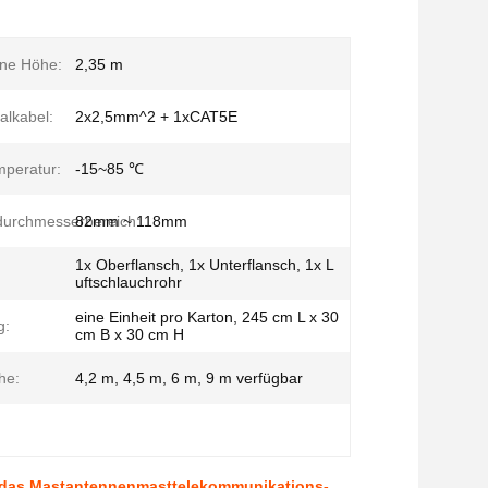
ene Höhe:
2,35 m
alkabel:
2x2,5mm^2 + 1xCAT5E
mperatur:
-15~85 ℃
durchmesserbereich:
82mm ~ 118mm
1x Oberflansch, 1x Unterflansch, 1x L
uftschlauchrohr
eine Einheit pro Karton, 245 cm L x 30
g:
cm B x 30 cm H
he:
4,2 m, 4,5 m, 6 m, 9 m verfügbar
, das Mastantennenmasttelekommunikations-