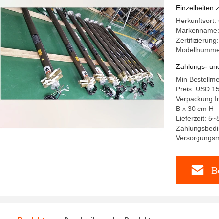
Mastante
Einzelheiten 
ineinande
Herkunftsort:
Markenname:
Zertifizierung
Modellnumme
Zahlungs- un
Min Bestellm
Preis: USD 1
Verpackung In
B x 30 cm H
Lieferzeit: 5
Zahlungsbedi
Versorgungsma
Be