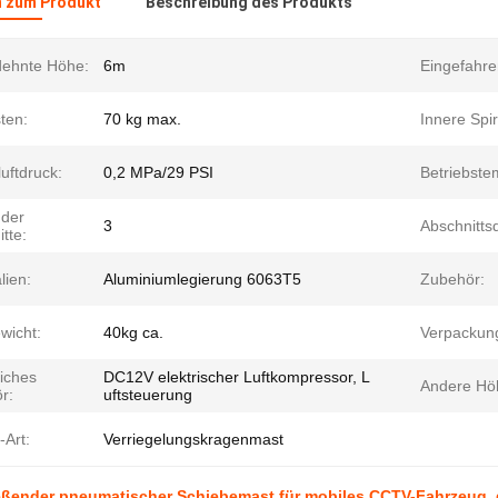
n zum Produkt
Beschreibung des Produkts
ehnte Höhe:
6m
Eingefahr
ten:
70 kg max.
Innere Spir
luftdruck:
0,2 MPa/29 PSI
Betriebste
 der
3
Abschnitts
tte:
lien:
Aluminiumlegierung 6063T5
Zubehör:
wicht:
40kg ca.
Verpackun
liches
DC12V elektrischer Luftkompressor, L
Andere Hö
r:
uftsteuerung
-Art:
Verriegelungskragenmast
eßender pneumatischer Schiebemast für mobiles CCTV-Fahrzeug