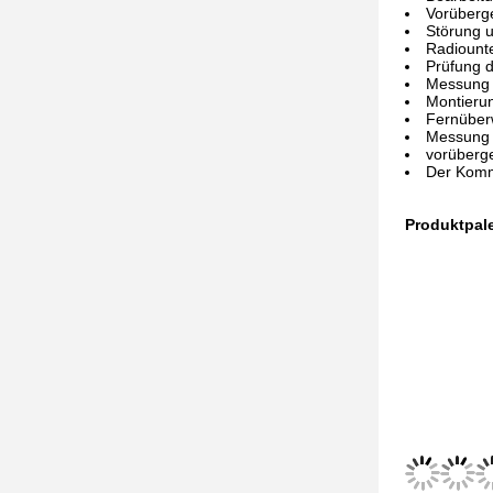
Vorüberg
Störung 
Radiount
Prüfung d
Messung 
Montieru
Fernübe
Messung 
vorüberg
Der Komm
Produktpale