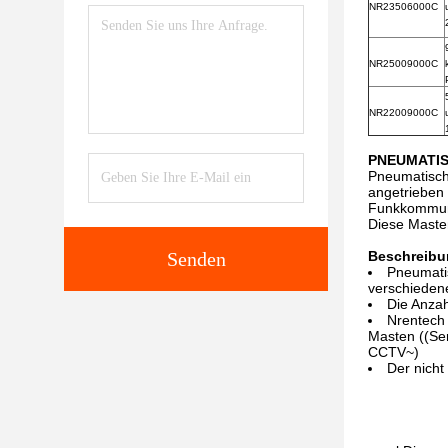
NR23506000C
NR25009000C
NR22009000C
PNEUMATIS
Pneumatisch
angetrieben
Funkkommuni
Diese Masten
Senden
Beschreibu
Pneumati
verschieden
Die Anzah
Nrentech 
Masten ((Ser
CCTV~)
Der nicht