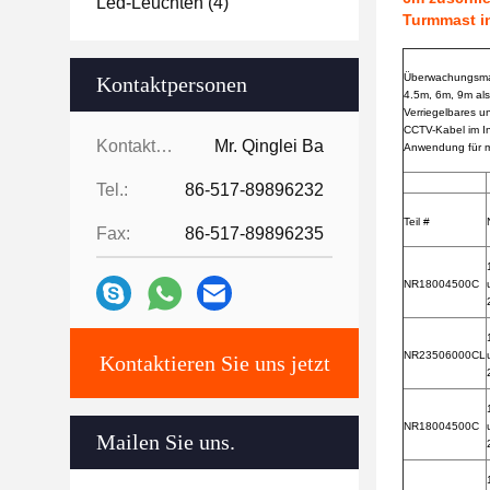
Led-Leuchten
(4)
Turmmast i
Überwachungsm
Kontaktpersonen
4.5m, 6m, 9m al
Verriegelbares u
CCTV-Kabel im In
Kontaktpersonen:
Mr. Qinglei Ba
Anwendung für m
Tel.:
86-517-89896232
Teil #
Fax:
86-517-89896235
NR18004500C
NR23506000CL
Kontaktieren Sie uns jetzt
NR18004500C
Mailen Sie uns.