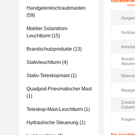
Einzelheite
Handgelenkschraubmasten
(59)
Ausged
Mobiler Solarstrom-
Nutzlas
Leuchtturm
(15)
Arbeits
Brandschutzprodukte
(13)
Anzahl
Stativleuchtturm
(4)
Abschni
Stativ-Teleskopmast
(1)
Materia
Quadpod-Pneumatischer Mast
Mastge
(1)
Zusätz
Zubehö
Teleskop-Mast-Leuchtturm
(1)
Kragen
Hydraulische Steuerung
(1)
6m zuschli