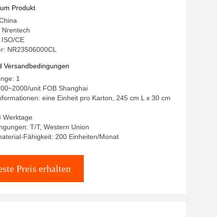
nnenmasttelekommunikations-Turmmast
zum Produkt
rschiebt
 China
 Nrentech
: ISO/CE
r: NR23506000CL
d Versandbedingungen
enge: 1
500~2000/unit FOB Shanghai
formationen: eine Einheit pro Karton, 245 cm L x 30 cm
~8 Werktage
ngungen: T/T, Western Union
terial-Fähigkeit: 200 Einheiten/Monat
ste Preis erhalten