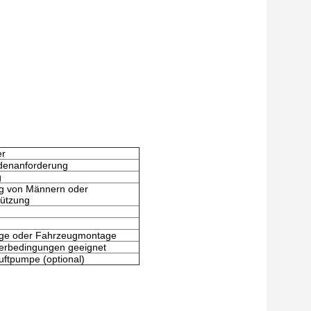
er
denanforderung
g
ng von Männern oder
tützung
ge oder Fahrzeugmontage
terbedingungen geeignet
uftpumpe (optional)